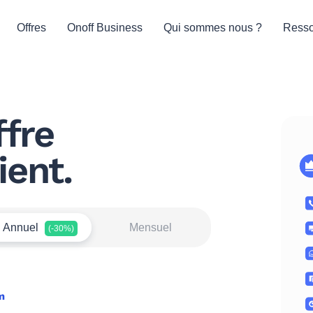
Offres
Onoff Business
Qui sommes nous ?
Resso
ffre
ient.
Annuel
Mensuel
(-30%)
m