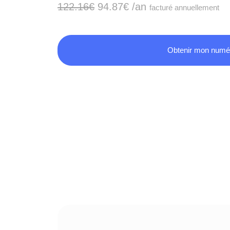
122.16€
94.87€
/an
facturé annuellement
Obtenir mon numé