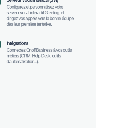
Serveur Vocal Interactif (SVI)
Configurez et personnalisez votre
serveur vocal interactif Greeting, et
dirigez vos appels vers la bonne équipe
dès leur première tentative.
Intégrations​
Connectez Onoff Business à vos outils
métiers (CRM, Help Desk, outils
d'automatisation...).​