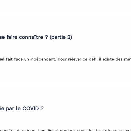
 faire connaître ? (partie 2)
uel fait face un indépendant. Pour relever ce défi, il existe des 
ée par le COVID ?
 congé sabbatique. Les digital nomads sont des travailleurs qui vo