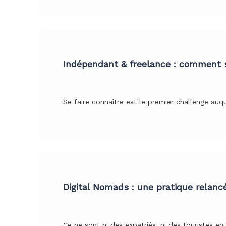
Indépendant & freelance : comment se
Se faire connaître est le premier challenge auq
Digital Nomads : une pratique relanc
Ce ne sont ni des expatriés, ni des touristes en