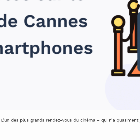
! L’un des plus grands rendez-vous du cinéma – qui n’a quasiment 